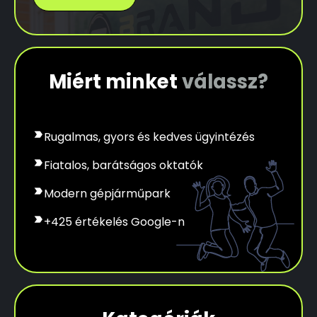
Miért minket
válassz?
label_important
Rugalmas, gyors és kedves ügyintézés
label_important
Fiatalos, barátságos oktatók
label_important
Modern gépjárműpark
label_important
+425 értékelés Google-n