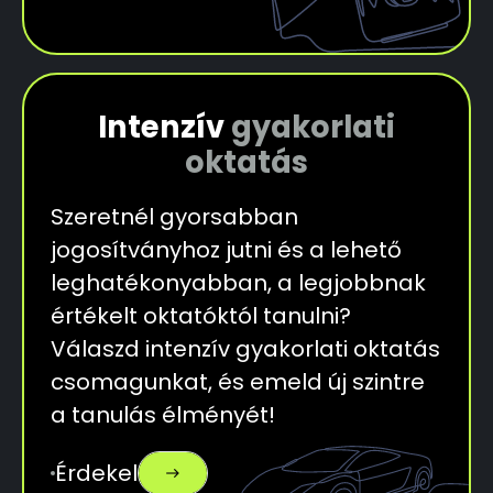
Intenzív
gyakorlati
oktatás
Szeretnél gyorsabban
jogosítványhoz jutni és a lehető
leghatékonyabban, a legjobbnak
értékelt oktatóktól tanulni?
Válaszd intenzív gyakorlati oktatás
csomagunkat, és emeld új szintre
a tanulás élményét!
Érdekel
east