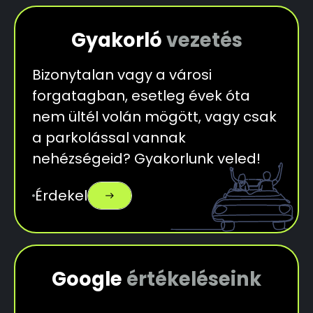
Gyakorló
vezetés
Bizonytalan vagy a városi
forgatagban, esetleg évek óta
nem ültél volán mögött, vagy csak
a parkolással vannak
nehézségeid? Gyakorlunk veled!
Érdekel
east
Google
értékeléseink