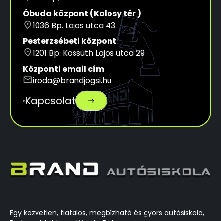
Óbuda központ (Kolosy tér )
place
1036 Bp. Lajos utca 43.
Pesterzsébeti központ
place
1201 Bp. Kossuth Lajos utca 29
Központi email cím
mail
iroda@brandjogsi.hu
Kapcsolat
east
Egy közvetlen, fiatalos, megbízható és gyors autósiskola,