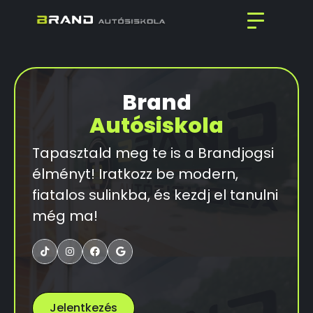
Brand
Autósiskola
Tapasztald meg te is a Brandjogsi
élményt! Iratkozz be modern,
fiatalos sulinkba, és kezdj el tanulni
még ma!




Jelentkezés