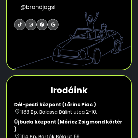
@brandjogsi




Irodáink
Dél-pesti központ (Lőrinc Piac )
place
1183 Bp. Balassa Bálint utca 2-10.
Újbuda központ (Móricz Zsigmond körtér
)
place
1114 Bp, Bartók Béla út 59.