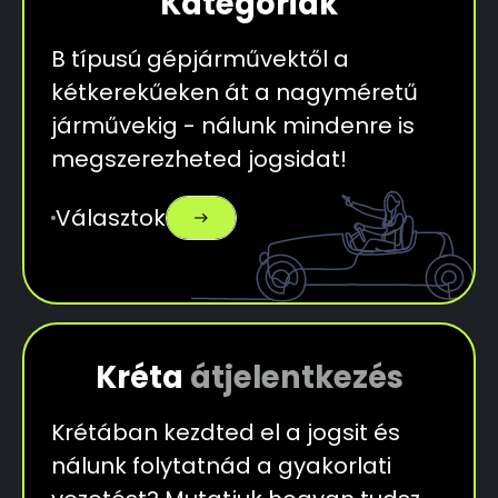
Kategóriák
B típusú gépjárművektől a
kétkerekűeken át a nagyméretű
járművekig - nálunk mindenre is
megszerezheted jogsidat!
Választok
east
Kréta
átjelentkezés
Krétában kezdted el a jogsit és
nálunk folytatnád a gyakorlati