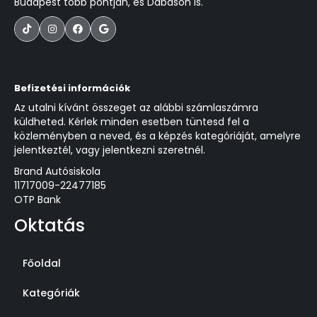
Budapest több pontján, és Dabason is.




Befizetési információk
Az utalni kívánt összeget az alábbi számlaszámra
küldheted. Kérlek minden esetben tüntesd fel a
közleményben a neved, és a képzés kategóriáját, amelyre
jelentkeztél, vagy jelentkezni szeretnél.
Brand Autósiskola
11717009-22477185
OTP Bank
Oktatás
Főoldal
Kategóriák