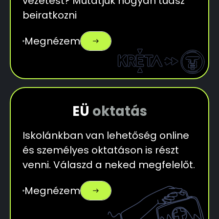
vezetést? Mutatjuk hogyan tudsz
beiratkozni
Megnézem
east
EÜ
oktatás
Iskolánkban van lehetőség online
és személyes oktatáson is részt
venni. Válaszd a neked megfelelőt.
Megnézem
east